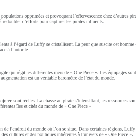
s populations opprimées et provoquant l’effervescence chez d’autres pira
redoubler d’efforts pour capturer les pirates influents.
lents à l’égard de Luffy se cristallisent. La peur que suscite cet homm
ce à l’autorité.
gile qui régit les différentes mers de « One Piece ». Les équipages sont 
 augmentation est un véritable baromètre de l’état du monde.
ée sont réelles. La chasse au pirate s’intensifiant, les ressources sont 
fférentes îles et cités du monde de « One Piece ».
tion de l’endroit du monde où l’on se situe. Dans certaines régions, Luf
ité des cultures et des politiques inhérentes à l’univers de « One Piece ».