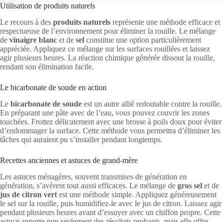
Utilisation de produits naturels
Le recours à des
produits naturels
représente une méthode efficace et
respectueuse de l’environnement pour éliminer la rouille. Le mélange
de
vinaigre blanc
et de
sel
constitue une option particulièrement
appréciée. Appliquez ce mélange sur les surfaces rouillées et laissez
agir plusieurs heures. La réaction chimique générée dissout la rouille,
rendant son élimination facile.
Le bicarbonate de soude en action
Le
bicarbonate de soude
est un autre allié redoutable contre la rouille.
En préparant une pâte avec de l’eau, vous pouvez couvrir les zones
touchées. Frottez délicatement avec une brosse à poils doux pour éviter
d’endommager la surface. Cette méthode vous permettra d’éliminer les
tâches qui auraient pu s’installer pendant longtemps.
Recettes anciennes et astuces de grand-mère
Les astuces ménagères, souvent transmises de génération en
génération, s’avèrent tout aussi efficaces. Le mélange de
gros sel
et de
jus de citron vert
est une méthode simple. Appliquez généreusement
le sel sur la rouille, puis humidifiez-le avec le jus de citron. Laissez agir
pendant plusieurs heures avant d’essuyer avec un chiffon propre. Cette
astuce apporte non seulement des résultats probants, mais elle offre