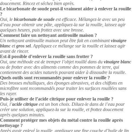
doucement. Rincez et séchez bien après.
Le bicarbonate de soude peut-il vraiment aider à enlever la rouille
?
Oui, le
bicarbonate de soude
est efficace. Mélangez-le avec un peu
d’eau pour obtenir une pâte, appliquez-la sur la rouille, laissez agir
quelques heures, puis frottez avec une brosse.
Comment faire un nettoyant antirouille maison ?
Un nettoyant antirouille maison peut être fait en combinant
vinaigre
blanc
et
gros sel
. Appliquez ce mélange sur la rouille et laissez agir
avant de rincer.
Est-il possible d’enlever la rouille sans frotter ?
Oui, une méthode est de tremper l’objet rouillé dans du
vinaigre blanc
ou de frotter avec des aliments comme des pommes de terre, qui
contiennent des acides naturels pouvant aider à dissoudre la rouille.
Quels outils sont recommandés pour enlever la rouille ?
Des brosses métalliques, des éponges abrasives, et des chiffons en
microfibre sont recommandés pour traiter les surfaces rouillées sans
les rayer.
Puis-je utiliser de l’acide citrique pour enlever la rouille ?
Oui, l’
acide citrique
est un bon choix. Diluez-le dans de l’eau pour
créer une solution, appliquez-la sur la rouille, et frottez doucement
après quelques minutes.
Comment protéger mes objets du métal contre la rouille après
nettoyage ?
Après avoir enlevé la rouille, appliquez une fine couche d’huile de lin