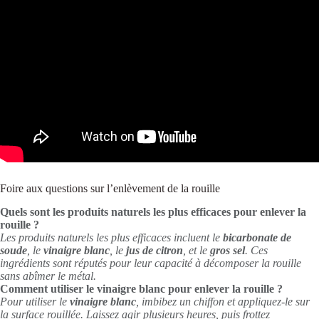
Foire aux questions sur l’enlèvement de la rouille
Quels sont les produits naturels les plus efficaces pour enlever la
rouille ?
Les produits naturels les plus efficaces incluent le
bicarbonate de
soude
, le
vinaigre blanc
, le
jus de citron
, et le
gros sel
. Ces
ingrédients sont réputés pour leur capacité à décomposer la rouille
sans abîmer le métal.
Comment utiliser le vinaigre blanc pour enlever la rouille ?
Pour utiliser le
vinaigre blanc
, imbibez un chiffon et appliquez-le sur
la surface rouillée. Laissez agir plusieurs heures, puis frottez