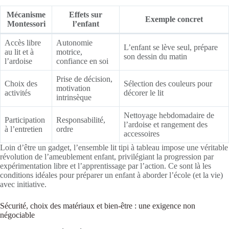
Mécanisme
Effets sur
Exemple concret
Montessori
l’enfant
Accès libre
Autonomie
L’enfant se lève seul, prépare
au lit et à
motrice,
son dessin du matin
l’ardoise
confiance en soi
Prise de décision,
Choix des
Sélection des couleurs pour
motivation
activités
décorer le lit
intrinsèque
Nettoyage hebdomadaire de
Participation
Responsabilité,
l’ardoise et rangement des
à l’entretien
ordre
accessoires
Loin d’être un gadget, l’ensemble lit tipi à tableau impose une véritable
révolution de l’ameublement enfant, privilégiant la progression par
expérimentation libre et l’apprentissage par l’action. Ce sont là les
conditions idéales pour préparer un enfant à aborder l’école (et la vie)
avec initiative.
Sécurité, choix des matériaux et bien-être : une exigence non
négociable