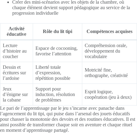
Créer des mini-scénarios avec les objets de la chambre, où
chaque élément devient support pédagogique au service de la
progression individuelle
Activité
Rôle du lit tipi
Compétences acquises
éducative
Lecture
Compréhension orale,
Espace de cocooning,
d’histoire au
développement du
favorise l’attention
coucher
vocabulaire
Dessin et
Liberté totale
Motricité fine,
écritures sur
d’expression,
orthographe, créativité
l’ardoise
répétition possible
Jeux
Support pour
Esprit logique,
d’énigme sur
induction, résolution
coopération (jeu à deux)
la cabane
de problèmes
Le pari de l’apprentissage par le jeu s’incarne avec panache dans
l’agencement du lit tipi, qui puise dans l’arsenal des jouets éducatifs
pour chasser la monotonie des devoirs et des routines éducatives. Il est
ainsi possible de transformer chaque soir en aventure et chaque rituel
en moment d’apprentissage partagé.