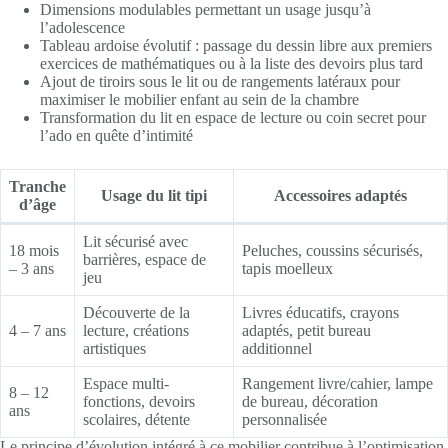
Dimensions modulables permettant un usage jusqu’à
l’adolescence
Tableau ardoise évolutif : passage du dessin libre aux premiers
exercices de mathématiques ou à la liste des devoirs plus tard
Ajout de tiroirs sous le lit ou de rangements latéraux pour
maximiser le mobilier enfant au sein de la chambre
Transformation du lit en espace de lecture ou coin secret pour
l’ado en quête d’intimité
Tranche
Usage du lit tipi
Accessoires adaptés
d’âge
Lit sécurisé avec
18 mois
Peluches, coussins sécurisés,
barrières, espace de
– 3 ans
tapis moelleux
jeu
Découverte de la
Livres éducatifs, crayons
4 – 7 ans
lecture, créations
adaptés, petit bureau
artistiques
additionnel
Espace multi-
Rangement livre/cahier, lampe
8 – 12
fonctions, devoirs
de bureau, décoration
ans
scolaires, détente
personnalisée
Le principe d’évolution intégré à ce mobilier contribue à l’optimisation