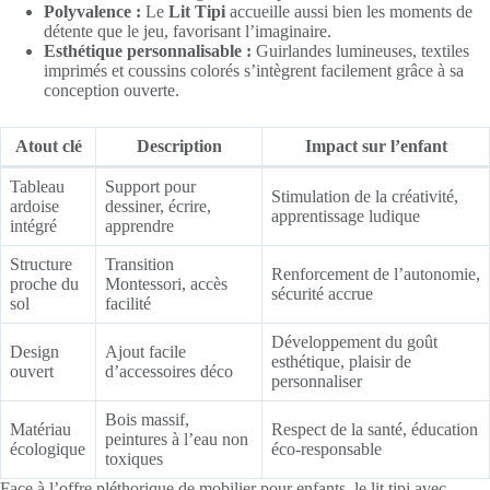
Polyvalence :
Le
Lit Tipi
accueille aussi bien les moments de
détente que le jeu, favorisant l’imaginaire.
Esthétique personnalisable :
Guirlandes lumineuses, textiles
imprimés et coussins colorés s’intègrent facilement grâce à sa
conception ouverte.
Atout clé
Description
Impact sur l’enfant
Tableau
Support pour
Stimulation de la créativité,
ardoise
dessiner, écrire,
apprentissage ludique
intégré
apprendre
Structure
Transition
Renforcement de l’autonomie,
proche du
Montessori, accès
sécurité accrue
sol
facilité
Développement du goût
Design
Ajout facile
esthétique, plaisir de
ouvert
d’accessoires déco
personnaliser
Bois massif,
Matériau
Respect de la santé, éducation
peintures à l’eau non
écologique
éco-responsable
toxiques
Face à l’offre pléthorique de mobilier pour enfants, le lit tipi avec