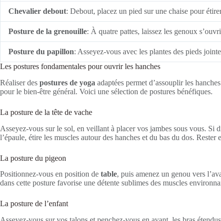
Chevalier debout
: Debout, placez un pied sur une chaise pour étirer
Posture de la grenouille
: À quatre pattes, laissez les genoux s’ouv
Posture du papillon
: Asseyez-vous avec les plantes des pieds joint
Les postures fondamentales pour ouvrir les hanches
Réaliser des
postures de yoga
adaptées permet d’assouplir les hanches 
pour le bien-être général. Voici une sélection de postures bénéfiques.
La posture de la tête de vache
Asseyez-vous sur le sol, en veillant à placer vos jambes sous vous. Si 
l’épaule, étire les muscles autour des hanches et du bas du dos. Rester
La posture du pigeon
Positionnez-vous en position de
table
, puis amenez un genou vers l’avan
dans cette posture favorise une détente sublimes des muscles environnant
La posture de l’enfant
Asseyez-vous sur vos talons et penchez-vous en avant, les bras étendus.