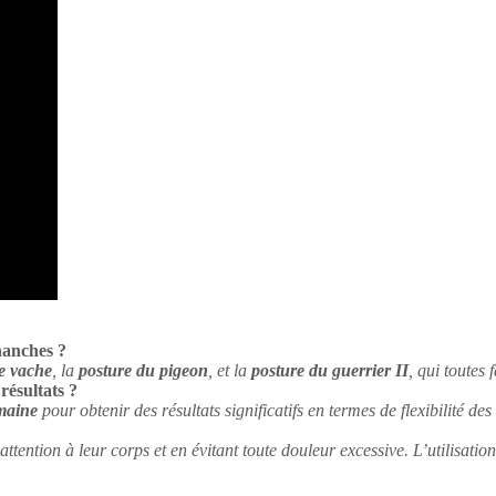
 hanches ?
de vache
, la
posture du pigeon
, et la
posture du guerrier II
, qui toutes 
résultats ?
emaine
pour obtenir des résultats significatifs en termes de flexibilité de
ttention à leur corps et en évitant toute douleur excessive. L’utilisati