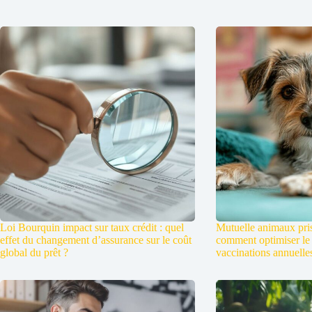
Loi Bourquin impact sur taux crédit : quel
Mutuelle animaux pris
effet du changement d’assurance sur le coût
comment optimiser le
global du prêt ?
vaccinations annuelle