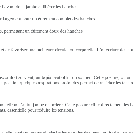
 l’avant de la jambe et libérer les hanches.
rir largement pour un étirement complet des hanches.
es, permettant un étirement doux des hanches.
et de favoriser une meilleure circulation corporelle. L’ouverture des ha
discomfort survient, un
tapis
peut offrir un soutien. Cette posture, où un
 en position quelques respirations profondes permet de relâcher les tens
t, étirant l’autre jambe en arrière. Cette posture cible directement les h
s, essentielle pour réduire les tensions.
 Cette position repose et relâche les muscles des hanches, tout en perme