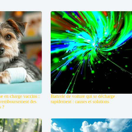
e en charge vaccins :
Batterie de voiture qui se décharge
 remboursement des
rapidement : causes et solutions
s ?