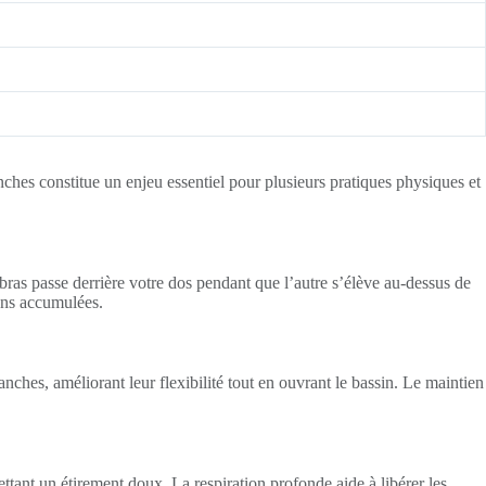
nches constitue un enjeu essentiel pour plusieurs pratiques physiques et
 bras passe derrière votre dos pendant que l’autre s’élève au-dessus de
ions accumulées.
anches, améliorant leur flexibilité tout en ouvrant le bassin. Le maintien
ttant un étirement doux. La respiration profonde aide à libérer les