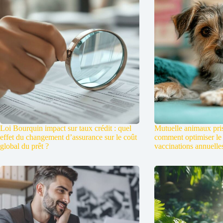
Loi Bourquin impact sur taux crédit : quel
Mutuelle animaux pris
effet du changement d’assurance sur le coût
comment optimiser le
global du prêt ?
vaccinations annuelle