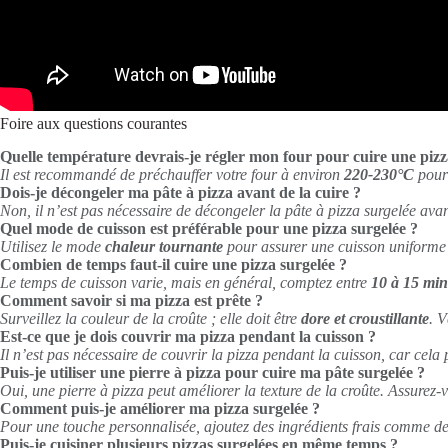
Foire aux questions courantes
Quelle température devrais-je régler mon four pour cuire une pizz
Il est recommandé de préchauffer votre four à environ
220-230°C
pour 
Dois-je décongeler ma pâte à pizza avant de la cuire ?
Non, il n’est pas nécessaire de décongeler la pâte à pizza surgelée avant
Quel mode de cuisson est préférable pour une pizza surgelée ?
Utilisez le mode
chaleur tournante
pour assurer une cuisson uniforme e
Combien de temps faut-il cuire une pizza surgelée ?
Le temps de cuisson varie, mais en général, comptez entre
10 à 15 min
Comment savoir si ma pizza est prête ?
Surveillez la couleur de la croûte ; elle doit être
dore et croustillante
. V
Est-ce que je dois couvrir ma pizza pendant la cuisson ?
Il n’est pas nécessaire de couvrir la pizza pendant la cuisson, car cela 
Puis-je utiliser une pierre à pizza pour cuire ma pâte surgelée ?
Oui, une pierre à pizza peut améliorer la texture de la croûte. Assurez-
Comment puis-je améliorer ma pizza surgelée ?
Pour une touche personnalisée, ajoutez des ingrédients frais comme des
Puis-je cuisiner plusieurs pizzas surgelées en même temps ?