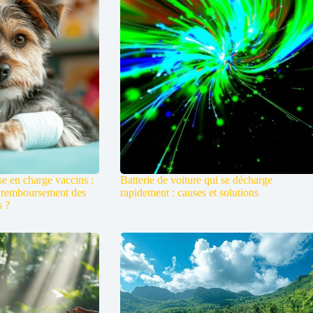
e en charge vaccins :
Batterie de voiture qui se décharge
 remboursement des
rapidement : causes et solutions
s ?