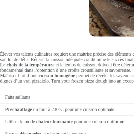
Élever vos talents culinaires requiert une maîtrise précise des éléments c
son lot de défis. Réussir la cuisson adéquate conditionne le succès fin
Le choix de la température
et le temps de cuisson doivent être détermi
fondamental dans l’obtention d’une croûte croustillante et savoureuse.
Maîtriser l’art d’une
cuisson homogène
permet de révéler les saveurs c
dignes d’un vrai pizzaiolo. Turn your frozen pizza dough into an excep
Faits saillants
Préchauffage
du four à 230°C pour une cuisson optimale.
Utiliser le mode
chaleur tournante
pour une cuisson uniforme.
Ne pas
décongeler
la pâte avant la cuisson.