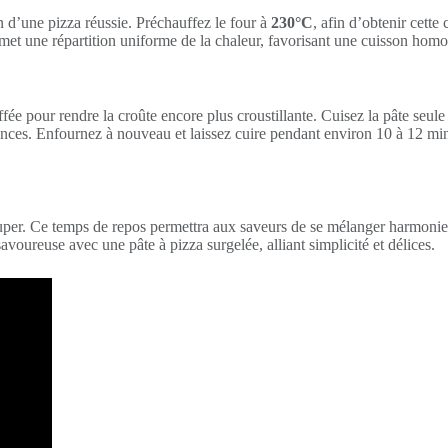
 d’une pizza réussie. Préchauffez le four à
230°C
, afin d’obtenir cette
met une répartition uniforme de la chaleur, favorisant une cuisson homog
ffée pour rendre la croûte encore plus croustillante. Cuisez la pâte seul
érences. Enfournez à nouveau et laissez cuire pendant environ 10 à 12 m
ouper. Ce temps de repos permettra aux saveurs de se mélanger harmonieus
voureuse avec une pâte à pizza surgelée, alliant simplicité et délices.