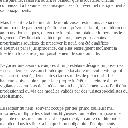
transparente, rassurent autant le bailleur que le locataire, chacun
connaissant à l’avance les conséquences d’un éventuel manquement à
ses engagements.
Mais l’esprit de la loi interdit de nombreuses restrictions : exigence
d’un mode de paiement spécifique non prévu par la loi, prohibition des
animaux domestiques, ou encore interdiction totale de fumer dans le
logement. Ces limitations, bien qu’attrayantes pour certains
propriétaires soucieux de préserver le neuf, ont été qualifiées
d’abusives par la jurisprudence, car elles restreignent indûment la
liberté du locataire à jouir paisiblement de son domicile.
Négocier une assurance auprès d’un prestataire désigné, imposer des
visites intempestives ou stipuler que le locataire ne peut inviter qui il
veut constituent également des clauses nulles de plein droit. Les
bailleurs doivent alors, pour leur propre intérêt, s’astreindre à une
vigilance accrue lors de la rédaction du bail, idéalement sous l’œil d’un
professionnel ou via des modèles validés par des juristes spécialistes du
DroitImmo
.
Le secteur du neuf, souvent occupé par des primo-bailleurs mal
informés, multiplie les situations litigieuses : un bailleur impose une
pénalité démesurée pour retard de paiement, un autre conditionne le
maintien dans les lieux à l’acquisition obligatoire d’équipements