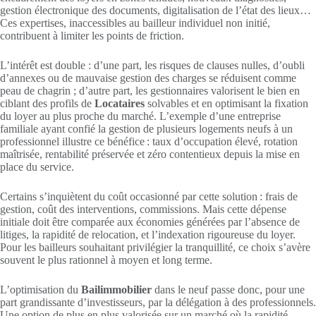
gestion électronique des documents, digitalisation de l’état des lieux…
Ces expertises, inaccessibles au bailleur individuel non initié,
contribuent à limiter les points de friction.
L’intérêt est double : d’une part, les risques de clauses nulles, d’oubli
d’annexes ou de mauvaise gestion des charges se réduisent comme
peau de chagrin ; d’autre part, les gestionnaires valorisent le bien en
ciblant des profils de
Locataires
solvables et en optimisant la fixation
du loyer au plus proche du marché. L’exemple d’une entreprise
familiale ayant confié la gestion de plusieurs logements neufs à un
professionnel illustre ce bénéfice : taux d’occupation élevé, rotation
maîtrisée, rentabilité préservée et zéro contentieux depuis la mise en
place du service.
Certains s’inquiètent du coût occasionné par cette solution : frais de
gestion, coût des interventions, commissions. Mais cette dépense
initiale doit être comparée aux économies générées par l’absence de
litiges, la rapidité de relocation, et l’indexation rigoureuse du loyer.
Pour les bailleurs souhaitant privilégier la tranquillité, ce choix s’avère
souvent le plus rationnel à moyen et long terme.
L’optimisation du
Bailimmobilier
dans le neuf passe donc, pour une
part grandissante d’investisseurs, par la délégation à des professionnels.
Une option de plus en plus valorisée sur un marché où la rapidité