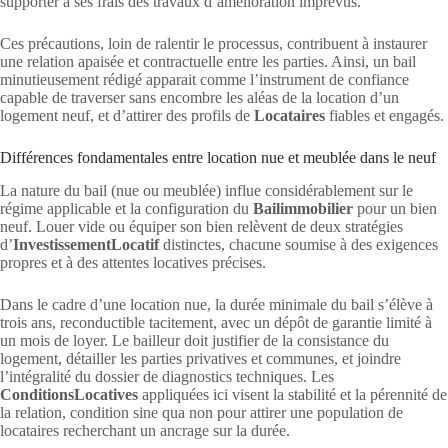
supporter à ses frais des travaux d’amélioration imprévus.
Ces précautions, loin de ralentir le processus, contribuent à instaurer
une relation apaisée et contractuelle entre les parties. Ainsi, un bail
minutieusement rédigé apparait comme l’instrument de confiance
capable de traverser sans encombre les aléas de la location d’un
logement neuf, et d’attirer des profils de
Locataires
fiables et engagés.
Différences fondamentales entre location nue et meublée dans le neuf
La nature du bail (nue ou meublée) influe considérablement sur le
régime applicable et la configuration du
Bailimmobilier
pour un bien
neuf. Louer vide ou équiper son bien relèvent de deux stratégies
d’
InvestissementLocatif
distinctes, chacune soumise à des exigences
propres et à des attentes locatives précises.
Dans le cadre d’une location nue, la durée minimale du bail s’élève à
trois ans, reconductible tacitement, avec un dépôt de garantie limité à
un mois de loyer. Le bailleur doit justifier de la consistance du
logement, détailler les parties privatives et communes, et joindre
l’intégralité du dossier de diagnostics techniques. Les
ConditionsLocatives
appliquées ici visent la stabilité et la pérennité de
la relation, condition sine qua non pour attirer une population de
locataires recherchant un ancrage sur la durée.