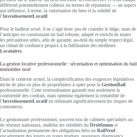
différend potentiellement coûteux en termes de réputation — un aspect
qui influence, à terme, la valorisation du bien et la solidité de
l’
InvestissementLocatif
.
Pour le bailleur avisé, il ne s’agit donc pas de craindre le litige, mais de
l’anticiper en construisant un bail robuste, adapté et enrichi de toutes
les précautions utiles, afin de garantir, au-delà du simple respect légal,
un climat de confiance propice à la fidélisation des meilleurs
Locataires
.
La gestion locative professionnelle : sécurisation et optimisation du bail
immobilier neuf
Dans le contexte actuel, la complexification des exigences législatives
incite de plus en plus de propriétaires à opter pour la
GestionBail
professionnelle. Cette externalisation garantit non seulement la
conformité des contrats, mais optimise également la rentabilité de
l’
InvestissementLocatif
en réduisant significativement les risques de
contentieux.
Le gestionnaire professionnel, souvent issu de cabinets spécialisés ou
de réseaux nationaux, maîtrise les subtilités du
DroitImmo
et
l’actualisation permanente des obligations liées au
BailNeuf
:
encadrement des loyers en zones tendues, nouveaux diagnostics,