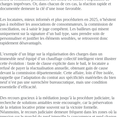
charges imprévues. Or, dans chacun de ces cas, la réaction rapide et
documentée demeure la clé d’une issue favorable.
Les locataires, mieux informés et plus procéduriers en 2025, n’hésitent
pas à mobiliser les associations de consommateurs, la commission de
conciliation, ou à saisir le juge compétent. Les bailleurs qui misent
uniquement sur la signature d’un bail type, sans prendre soin de
personnaliser et justifier les éléments sensibles, se retrouvent donc
rapidement désavantagés.
L’exemple d’un litige sur la régularisation des charges dans un
immeuble neuf équipé d’un chauffage collectif intelligent vient illustrer
cette évolution : faute de clause explicite dans le bail, le locataire a
refusé de payer la réactualisation annuelle, obtenant gain de cause
devant la commission départementale. Cette affaire, loin d’être isolée,
rappelle que l’adaptation du contrat aux spécificités matérielles du bien
neuf n’est pas une surenchère bureaucratique, mais une condition
essentielle d’efficacité.
Des recours gracieux à la médiation jusqu’à la procédure judiciaire, la
recherche de solutions amiables reste encouragée, car la préservation
de la relation locative prime souvent sur la victoire formelle.
Néanmoins, le recours judiciaire demeure fréquent dans les zones où la
pression sur le marché du neuf intensifie la concurrence et rend chaque