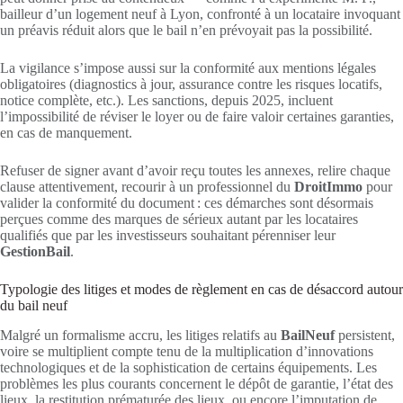
bailleur d’un logement neuf à Lyon, confronté à un locataire invoquant
un préavis réduit alors que le bail n’en prévoyait pas la possibilité.
La vigilance s’impose aussi sur la conformité aux mentions légales
obligatoires (diagnostics à jour, assurance contre les risques locatifs,
notice complète, etc.). Les sanctions, depuis 2025, incluent
l’impossibilité de réviser le loyer ou de faire valoir certaines garanties,
en cas de manquement.
Refuser de signer avant d’avoir reçu toutes les annexes, relire chaque
clause attentivement, recourir à un professionnel du
DroitImmo
pour
valider la conformité du document : ces démarches sont désormais
perçues comme des marques de sérieux autant par les locataires
qualifiés que par les investisseurs souhaitant pérenniser leur
GestionBail
.
Typologie des litiges et modes de règlement en cas de désaccord autour
du bail neuf
Malgré un formalisme accru, les litiges relatifs au
BailNeuf
persistent,
voire se multiplient compte tenu de la multiplication d’innovations
technologiques et de la sophistication de certains équipements. Les
problèmes les plus courants concernent le dépôt de garantie, l’état des
lieux, la restitution prématurée des lieux, ou encore l’imputation de