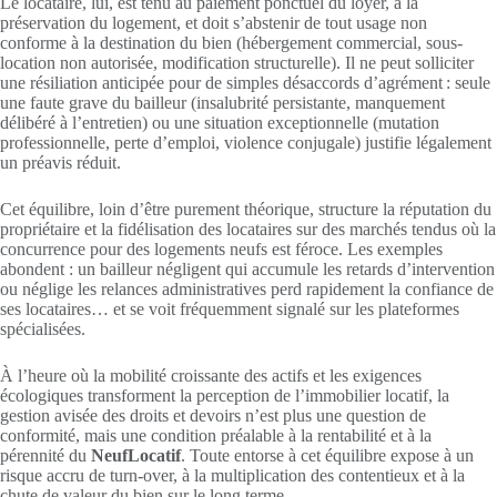
Le locataire, lui, est tenu au paiement ponctuel du loyer, à la
préservation du logement, et doit s’abstenir de tout usage non
conforme à la destination du bien (hébergement commercial, sous-
location non autorisée, modification structurelle). Il ne peut solliciter
une résiliation anticipée pour de simples désaccords d’agrément : seule
une faute grave du bailleur (insalubrité persistante, manquement
délibéré à l’entretien) ou une situation exceptionnelle (mutation
professionnelle, perte d’emploi, violence conjugale) justifie légalement
un préavis réduit.
Cet équilibre, loin d’être purement théorique, structure la réputation du
propriétaire et la fidélisation des locataires sur des marchés tendus où la
concurrence pour des logements neufs est féroce. Les exemples
abondent : un bailleur négligent qui accumule les retards d’intervention
ou néglige les relances administratives perd rapidement la confiance de
ses locataires… et se voit fréquemment signalé sur les plateformes
spécialisées.
À l’heure où la mobilité croissante des actifs et les exigences
écologiques transforment la perception de l’immobilier locatif, la
gestion avisée des droits et devoirs n’est plus une question de
conformité, mais une condition préalable à la rentabilité et à la
pérennité du
NeufLocatif
. Toute entorse à cet équilibre expose à un
risque accru de turn-over, à la multiplication des contentieux et à la
chute de valeur du bien sur le long terme.