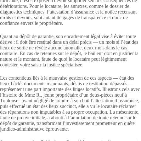
formalité, c’est s’exposer à devoir supporter seul les conséquences de
détériorations. Pour le locataire, les annexes, comme le dossier de
diagnostics techniques, l’attestation d’assurance et la notice recensant
droits et devoirs, sont autant de gages de transparence et donc de
confiance envers le propriétaire.
Quant au dépôt de garantie, son encadrement légal vise à éviter toute
dérive : il doit être restitué dans un délai précis — un mois si l’état des
lieux de sortie ne révèle aucune anomalie, deux mois dans le cas
contraire. En cas de retenues sur le dépôt, le bailleur doit en justifier la
nature et le montant, faute de quoi le locataire peut légitimement
contester, voire saisir la justice spécialisée.
Les contentieux liés à la mauvaise gestion de ces aspects — état des
lieux bâclé, documents manquants, délais de restitution dépassés —
représentent une part importante des litiges locatifs. Illustrons cela avec
l’histoire de Mme R., jeune propriétaire d’un deux-pièces neuf à
Toulouse : ayant négligé de joindre à son bail l’attestation d’assurance,
puis effectué un état des lieux succinct, elle a vu le locataire réclamer
des réparations non imputables à sa propre occupation. La mésentente,
faute de preuve initiale, a abouti à l’annulation de toute retenue sur le
dépôt de garantie, transformant l’investissement prometteur en quête
juridico-administrative éprouvante.