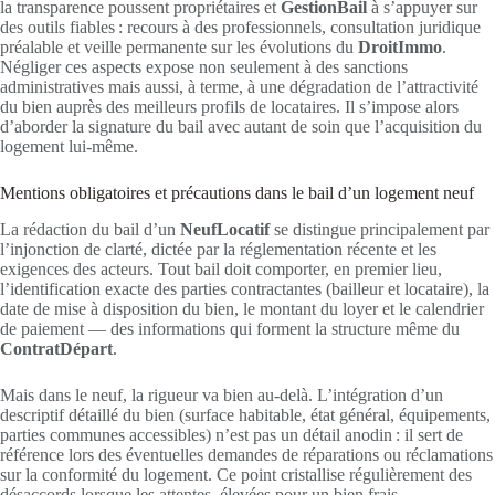
la transparence poussent propriétaires et
GestionBail
à s’appuyer sur
des outils fiables : recours à des professionnels, consultation juridique
préalable et veille permanente sur les évolutions du
DroitImmo
.
Négliger ces aspects expose non seulement à des sanctions
administratives mais aussi, à terme, à une dégradation de l’attractivité
du bien auprès des meilleurs profils de locataires. Il s’impose alors
d’aborder la signature du bail avec autant de soin que l’acquisition du
logement lui-même.
Mentions obligatoires et précautions dans le bail d’un logement neuf
La rédaction du bail d’un
NeufLocatif
se distingue principalement par
l’injonction de clarté, dictée par la réglementation récente et les
exigences des acteurs. Tout bail doit comporter, en premier lieu,
l’identification exacte des parties contractantes (bailleur et locataire), la
date de mise à disposition du bien, le montant du loyer et le calendrier
de paiement — des informations qui forment la structure même du
ContratDépart
.
Mais dans le neuf, la rigueur va bien au-delà. L’intégration d’un
descriptif détaillé du bien (surface habitable, état général, équipements,
parties communes accessibles) n’est pas un détail anodin : il sert de
référence lors des éventuelles demandes de réparations ou réclamations
sur la conformité du logement. Ce point cristallise régulièrement des
désaccords lorsque les attentes, élevées pour un bien frais