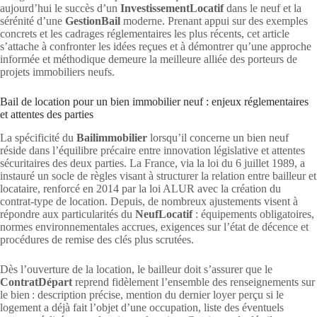
aujourd’hui le succès d’un
InvestissementLocatif
dans le neuf et la
sérénité d’une
GestionBail
moderne. Prenant appui sur des exemples
concrets et les cadrages réglementaires les plus récents, cet article
s’attache à confronter les idées reçues et à démontrer qu’une approche
informée et méthodique demeure la meilleure alliée des porteurs de
projets immobiliers neufs.
Bail de location pour un bien immobilier neuf : enjeux réglementaires
et attentes des parties
La spécificité du
Bailimmobilier
lorsqu’il concerne un bien neuf
réside dans l’équilibre précaire entre innovation législative et attentes
sécuritaires des deux parties. La France, via la loi du 6 juillet 1989, a
instauré un socle de règles visant à structurer la relation entre bailleur et
locataire, renforcé en 2014 par la loi ALUR avec la création du
contrat-type de location. Depuis, de nombreux ajustements visent à
répondre aux particularités du
NeufLocatif
: équipements obligatoires,
normes environnementales accrues, exigences sur l’état de décence et
procédures de remise des clés plus scrutées.
Dès l’ouverture de la location, le bailleur doit s’assurer que le
ContratDépart
reprend fidèlement l’ensemble des renseignements sur
le bien : description précise, mention du dernier loyer perçu si le
logement a déjà fait l’objet d’une occupation, liste des éventuels