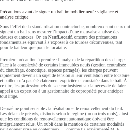
Précautions avant de signer un bail immobilier neuf : vigilance et
analyse critique
Sous l’effet de la standardisation contractuelle, nombreux sont ceux qui
signent un bail sans mesurer l’impact d’une mauvaise analyse des
clauses et annexes. Or, en
NeufLocatif
, omettre des précautions
fondamentales équivaut à s’exposer à de lourdes déconvenues, tant
pour le bailleur que pour le locataire.
Première précaution à prendre : l’analyse de la répartition des charges.
Face à la complexité de certains immeubles neufs (gestion centralisée
du chauffage, domotique, espaces partagés), les charges peuvent
rapidement devenir un sujet de tension si leur ventilation entre locataire
et bailleur n’a pas été clairement explicitée et constatée dans le bail. À
ce titre, les professionnels du secteur insistent sur la nécessité de faire
appel à un expert ou à un gestionnaire de copropriété pour anticiper
tout litige.
Deuxième point sensible : la résiliation et le renouvellement du bail.
Les délais de préavis, distincts selon le régime (un ou trois mois), ainsi
que les conditions de renouvellement automatique doivent être
intégralement relus. Un oubli dans la mention de certaines modalités
peut donner prise au contentieux — comme l’a expérimenté M. F.,