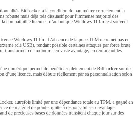
nctionnalités BitLocker, à la condition de paramétrer correctement la
ins robuste mais déjà très dissuasif pour l’immense majorité des
t la compatibilité
licence
– d’autant que Windows 11 Pro est souvent
t de licence Windows 11 Pro. L’absence de la puce TPM ne remet pas en
 externe (clé USB), rendant possible certaines attaques par force brute
 pour transformer ce “moindre” en vaste avantage, en renforçant les
ygiène numérique permet de bénéficier pleinement de
BitLocker
sur des
ion d’une licence, mais débute réellement par sa personnalisation selon
itLocker, autrefois limité par une dépendance totale au TPM, a gagné en
ence de matériel de pointe, quitte à responsabiliser davantage
 quand de précieuses bases de données transitent chaque jour sur des