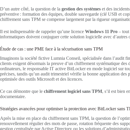
D’un autre côté, la question de la
gestion des systèmes
et des incidents
préventive : formation des équipes, double sauvegarde (clé USB et copie
chiffrement sans TPM se compense largement par la rigueur organisatio
Il est indispensable de rappeler qu’une licence
Windows 11 Pro
– tout
informatiques doivent conjuguer cette solution logicielle avec d’autres o
Étude de cas : une PME face à la sécurisation sans TPM
Imaginons la société fictive Lumnia Conseil, spécialisée dans l’audit 
clients exigent désormais la preuve d’un chiffrement systématique des
ordinateurs, le responsable IT active BitLocker en mode logiciel sur tou
précises, tandis qu’un audit trimestriel vérifie la bonne application des 
optimisée des outils Microsoft et des licences.
Ce cas démontre que le
chiffrement logiciel sans TPM
, s’il est bien
documentaire.
Stratégies avancées pour optimiser la protection avec BitLocker sans
Après la mise en place du chiffrement sans TPM, la question de l’optimi
renouvellement régulier des mots de passe, rotation fréquente des suppor
gestion centralisée par Active Directory ou les solutions d’administratio