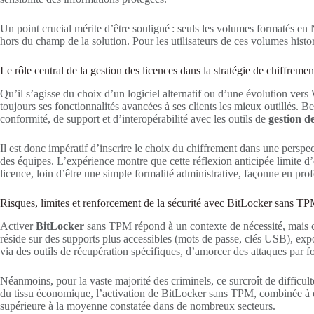
Un point crucial mérite d’être souligné : seuls les volumes formatés en
hors du champ de la solution. Pour les utilisateurs de ces volumes hist
Le rôle central de la gestion des licences dans la stratégie de chiffremen
Qu’il s’agisse du choix d’un logiciel alternatif ou d’une évolution ver
toujours ses fonctionnalités avancées à ses clients les mieux outillés. B
conformité, de support et d’interopérabilité avec les outils de
gestion d
Il est donc impératif d’inscrire le choix du chiffrement dans une perspe
des équipes. L’expérience montre que cette réflexion anticipée limite d
licence, loin d’être une simple formalité administrative, façonne en profo
Risques, limites et renforcement de la sécurité avec BitLocker sans T
Activer
BitLocker
sans TPM répond à un contexte de nécessité, mais cet
réside sur des supports plus accessibles (mots de passe, clés USB), exp
via des outils de récupération spécifiques, d’amorcer des attaques par f
Néanmoins, pour la vaste majorité des criminels, ce surcroît de difficulté
du tissu économique, l’activation de BitLocker sans TPM, combinée à de
supérieure à la moyenne constatée dans de nombreux secteurs.