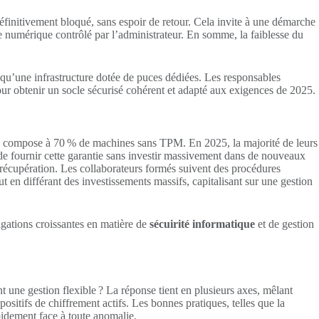
 définitivement bloqué, sans espoir de retour. Cela invite à une démarche
e numérique contrôlé par l’administrateur. En somme, la faiblesse du
u’une infrastructure dotée de puces dédiées. Les responsables
 pour obtenir un socle sécurisé cohérent et adapté aux exigences de 2025.
, se compose à 70 % de machines sans TPM. En 2025, la majorité de leurs
e fournir cette garantie sans investir massivement dans de nouveaux
e récupération. Les collaborateurs formés suivent des procédures
ut en différant des investissements massifs, capitalisant sur une gestion
igations croissantes en matière de
sécuirité informatique
et de gestion
 une gestion flexible ? La réponse tient en plusieurs axes, mêlant
ositifs de chiffrement actifs. Les bonnes pratiques, telles que la
apidement face à toute anomalie.