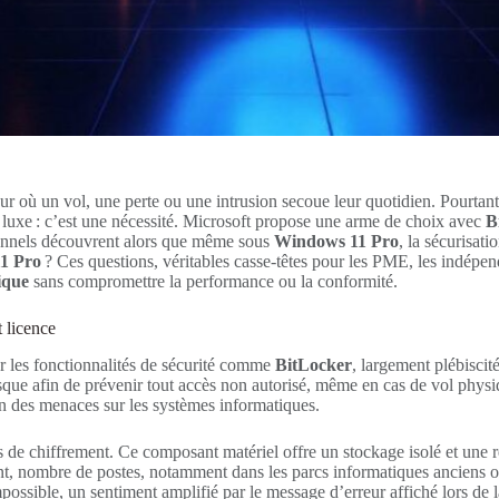
jour où un vol, une perte ou une intrusion secoue leur quotidien. Pourtant
 luxe : c’est une nécessité. Microsoft propose une arme de choix avec
B
onnels découvrent alors que même sous
Windows 11 Pro
, la sécurisat
11 Pro
? Ces questions, véritables casse-têtes pour les PME, les indépen
ique
sans compromettre la performance ou la conformité.
 licence
r les fonctionnalités de sécurité comme
BitLocker
, largement plébiscit
 disque afin de prévenir tout accès non autorisé, même en cas de vol phy
ion des menaces sur les systèmes informatiques.
e chiffrement. Ce composant matériel offre un stockage isolé et une ré
nt, nombre de postes, notamment dans les parcs informatiques anciens o
mpossible, un sentiment amplifié par le message d’erreur affiché lors de