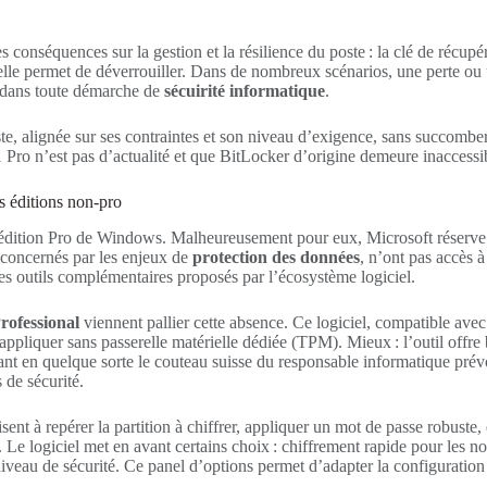
conséquences sur la gestion et la résilience du poste : la clé de récupé
le permet de déverrouiller. Dans de nombreux scénarios, une perte ou un 
ire dans toute démarche de
sécuirité informatique
.
ste, alignée sur ses contraintes et son niveau d’exigence, sans succomber
 Pro n’est pas d’actualité et que BitLocker d’origine demeure inaccessi
s éditions non-pro
r l’édition Pro de Windows. Malheureusement pour eux, Microsoft réserv
 concernés par les enjeux de
protection des données
, n’ont pas accès à
 des outils complémentaires proposés par l’écosystème logiciel.
rofessional
viennent pallier cette absence. Ce logiciel, compatible ave
pliquer sans passerelle matérielle dédiée (TPM). Mieux : l’outil offre bi
enant en quelque sorte le couteau suisse du responsable informatique pr
 de sécurité.
fisent à repérer la partition à chiffrer, appliquer un mot de passe robust
s. Le logiciel met en avant certains choix : chiffrement rapide pour les
iveau de sécurité. Ce panel d’options permet d’adapter la configuration 