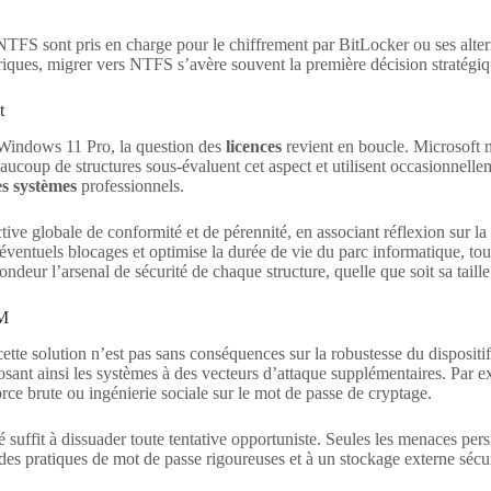
 NTFS sont pris en charge pour le chiffrement par BitLocker ou ses alter
oriques, migrer vers NTFS s’avère souvent la première décision stratégiq
t
s Windows 11 Pro, la question des
licences
revient en boucle. Microsoft n
eaucoup de structures sous-évaluent cet aspect et utilisent occasionnelle
es systèmes
professionnels.
ctive globale de conformité et de pérennité, en associant réflexion sur l
’éventuels blocages et optimise la durée de vie du parc informatique, to
ndeur l’arsenal de sécurité de chaque structure, quelle que soit sa taille
PM
te solution n’est pas sans conséquences sur la robustesse du dispositif.
osant ainsi les systèmes à des vecteurs d’attaque supplémentaires. Par e
orce brute ou ingénierie sociale sur le mot de passe de cryptage.
 suffit à dissuader toute tentative opportuniste. Seules les menaces persi
s pratiques de mot de passe rigoureuses et à un stockage externe sécur