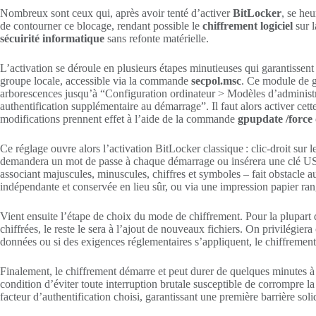
Nombreux sont ceux qui, après avoir tenté d’activer
BitLocker
, se he
de contourner ce blocage, rendant possible le
chiffrement logiciel
sur l
sécuirité informatique
sans refonte matérielle.
L’activation se déroule en plusieurs étapes minutieuses qui garantissent
groupe locale, accessible via la commande
secpol.msc
. Ce module de ge
arborescences jusqu’à “Configuration ordinateur > Modèles d’administ
authentification supplémentaire au démarrage”. Il faut alors activer ce
modifications prennent effet à l’aide de la commande
gpupdate /force
Ce réglage ouvre alors l’activation BitLocker classique : clic-droit su
demandera un mot de passe à chaque démarrage ou insérera une clé USB
associant majuscules, minuscules, chiffres et symboles – fait obstacle a
indépendante et conservée en lieu sûr, ou via une impression papier ran
Vient ensuite l’étape de choix du mode de chiffrement. Pour la plupart de
chiffrées, le reste le sera à l’ajout de nouveaux fichiers. On privilégie
données ou si des exigences réglementaires s’appliquent, le chiffrement
Finalement, le chiffrement démarre et peut durer de quelques minutes à pl
condition d’éviter toute interruption brutale susceptible de corrompre 
facteur d’authentification choisi, garantissant une première barrière solide