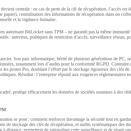
 devient centrale : en cas de perte de la clé de récupération, l’accès est
 papier), centralisation des informations de récupération dans un coffr
nnelle et la vigilance humaine.
 en autorisant BitLocker sans TPM – ne garantit pas la même immunité q
utils : antivirus, politiques de restriction d’accès, surveillance réseau,
financier. Son parc informatique, hérité de plusieurs générations de PC
 données, notamment lors d’audits pour la conformité RGPD. Contraint d
s les postes Pro, doublant l’effort par le stockage rigoureux des clés d
politiques. Résultat : l’entreprise répond aux exigences réglementaires to
 encadré, protège efficacement les données de sociétés soumises à des obl
 TPM
sation se pose : comment renforcer davantage la sécurité tout en gardant
ts de stockage des clés de récupération, et audits systématiques des disp
n à distance, permettent de rationaliser cette surveillance et de réagir r