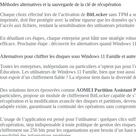
Méthodes alternatives et la sauvegarde de la clé de récupération
Chaque choix effectué lors de l’activation de
BitLocker
sans TPM a ses 
imprimée, doit être protégée avec la même rigueur que les données qu’el
l’accès aux fichiers, rendant la sensibilisation des utilisateurs priorita
En détaillant ces étapes, chaque entreprise peut bâtir une stratégie robu
efficace. Prochaine étape : découvrir les alternatives quand Windows 11
Alternatives pour chiffrer les disques sous Windows 11 Famille et autre
Toutes les entreprises, indépendants ou particuliers n’optent pas pou
Éducation. Les utilisateurs de Windows 11 Famille, bien que tout aussi
tout espoir d’un chiffrement fiable ? La réponse tient dans la diversité
Des solutions tierces éprouvées comme
AOMEI Partition Assistant P
particuliers, propose un module de chiffrement BitLocker capable de s’ap
récupération et la modification avancée des disques et partitions, dev
adaptée existe, garantissant la continuité des opérations sans compromis
L’usage de l’application est pensé pour l’utilisateur : quelques clics suf
récupération, step indispensable à toute politique de gestion des risque
chiffrement sur 256 bits pour les organisations ayant besoin d’un haut n
sensibilité des informations protégées.