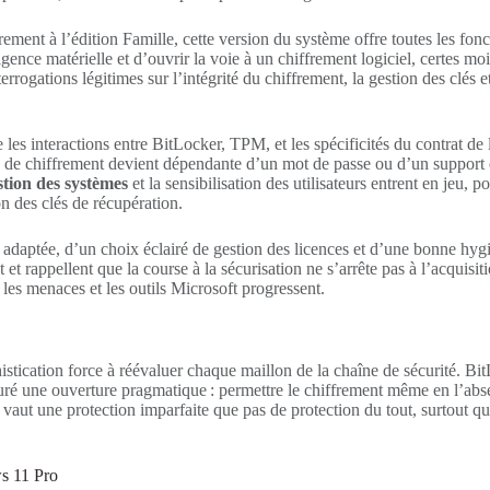
airement à l’édition Famille, cette version du système offre toutes les fo
gence matérielle et d’ouvrir la voie à un chiffrement logiciel, certes mo
rogations légitimes sur l’intégrité du chiffrement, la gestion des clés e
pe les interactions entre BitLocker, TPM, et les spécificités du contra
a clé de chiffrement devient dépendante d’un mot de passe ou d’un support
stion des systèmes
et la sensibilisation des utilisateurs entrent en jeu,
n des clés de récupération.
té adaptée, d’un choix éclairé de gestion des licences et d’une bonne h
 rappellent que la course à la sécurisation ne s’arrête pas à l’acquisit
 les menaces et les outils Microsoft progressent.
istication force à réévaluer chaque maillon de la chaîne de sécurité. B
ssuré une ouverture pragmatique : permettre le chiffrement même en l’abs
eux vaut une protection imparfaite que pas de protection du tout, surtout
s 11 Pro