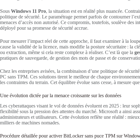
Sous
Windows 11 Pro
, la situation est en réalité plus nuancée. Contr
politique de sécurité. Le paramétrage permet parfois de contourner l’exi
menaces d’accès non autorisé. Ce compromis, toutefois, soulève des inter
déployé pour sa promesse de sécurité accrue.
Pour mesurer l’impact réel de cette approche, il faut examiner à la lou
cause la validité de la licence, mais modifie la posture sécuritaire : l
ou extraction, même si cela reste complexe à réaliser. C’est là que la
ge
pratiques de sauvegarde, de gestion des mots de passe et de conservatio
Chez les entreprises avisées, la combinaison d’une politique de sécuri
PC sans TPM. Ces solutions tirent le meilleur de chaque environnement et
les contraintes du terrain. Cet équilibre évolue sans cesse, à mesure que
Une évolution dictée par la menace croissante sur les données
Les cyberattaques visant le vol de données évoluent en 2025 : leur soph
flexibilité sous la pression des attentes du marché. Microsoft a ainsi a
administrateurs et utilisateurs. Cette évolution reflète une réalité : mi
milliers de machines nomades.
Procédure détaillée pour activer BitLocker sans puce TPM sur Window