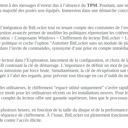
urtent à des messages d’erreur dus à l’absence du
TPM
. Pourtant, une m
a majorité des postes non équipés. Immersion dans une démarche concrèt
 l’intégration de BitLocker tout en tenant compte des contraintes de l’en
stion avancée permet de modifier les politiques répertoriant les critères
ration > Composants Windows > Chiffrement du lecteur BitLocker > Lect
tte politique et coche l’option “Autoriser BitLocker sans un module de p
dans l’invite de commandes, synonyme d’une prise en compte immédia
r le lecteur dans l’Explorateur, lancement de la configuration, et choix
 contenant la clé de démarrage. L’importance de définir un mot de pas
ux intrusions par force brute. Simultanément, la clé de récupération sai
gée à l’abri des regards, pour prévenir tout blocage en cas d’oubli du 
s utilisateurs, le chiffrement “espace utilisé uniquement” s’avère rapide
ra ce mode pour les ordinateurs récents ou les installations neuves. Pour
 complet du lecteur offre une garantie supérieure, bien que le processus
usieurs heures, en fonction de la taille du disque et de la performance d
la séquence de chiffrement. À l’issue, BitLocker est pleinement fonctio
 contre l’accès illicite.