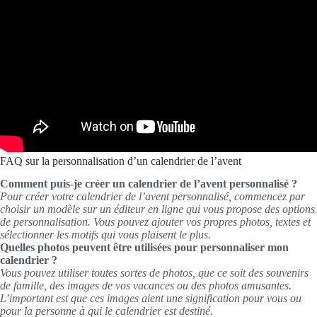
FAQ sur la personnalisation d’un calendrier de l’avent
Comment puis-je créer un calendrier de l’avent personnalisé ?
Pour créer votre calendrier de l’avent personnalisé, commencez par
choisir un modèle sur un éditeur en ligne qui vous propose des options
de personnalisation. Vous pouvez ajouter vos propres photos, textes et
sélectionner les motifs qui vous plaisent le plus.
Quelles photos peuvent être utilisées pour personnaliser mon
calendrier ?
Vous pouvez utiliser toutes sortes de photos, que ce soit des souvenirs
de famille, des images de vos vacances ou des photos amusantes.
L’important est que ces images aient une signification pour vous ou
pour la personne à qui le calendrier est destiné.