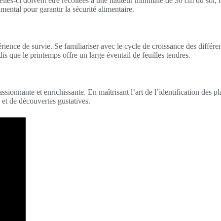
elles-ci doivent être récoltées à une hauteur minimale de 30 cm du sol, l
mental pour garantir la sécurité alimentaire.
ence de survie. Se familiariser avec le cycle de croissance des différen
dis que le printemps offre un large éventail de feuilles tendres.
onnante et enrichissante. En maîtrisant l’art de l’identification des p
 et de découvertes gustatives.