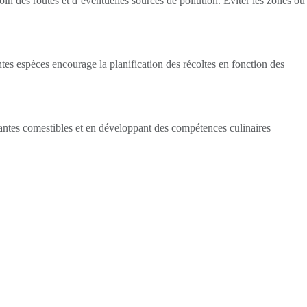
oin des routes et d’éventuelles sources de pollution. Éviter les zones où
tes espèces encourage la planification des récoltes en fonction des
lantes comestibles et en développant des compétences culinaires