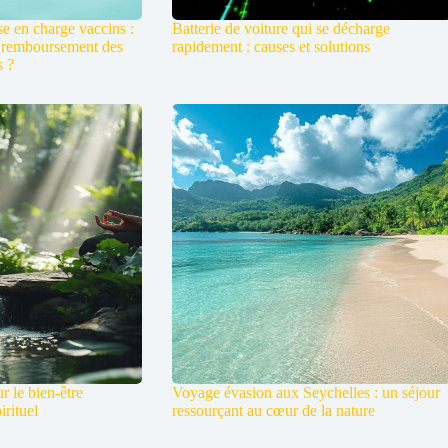
e en charge vaccins :
Batterie de voiture qui se décharge
 remboursement des
rapidement : causes et solutions
s ?
ur le bien-être
Voyage évasion aux Seychelles : un séjour
irituel
ressourçant au cœur de la nature