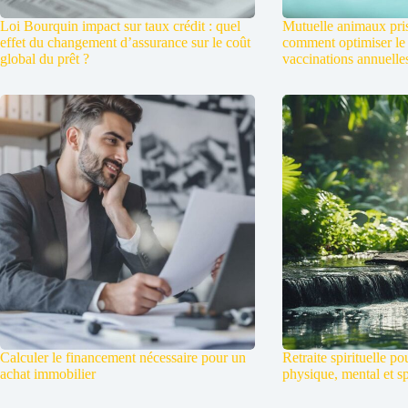
Loi Bourquin impact sur taux crédit : quel
Mutuelle animaux pris
effet du changement d’assurance sur le coût
comment optimiser le
global du prêt ?
vaccinations annuelle
Calculer le financement nécessaire pour un
Retraite spirituelle po
achat immobilier
physique, mental et sp