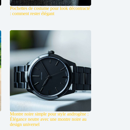
Pochettes de costume pour look décontracté
: comment rester élégant
Montre noire simple pour style androgène :
Élégance neutre avec une montre noire au
design universel