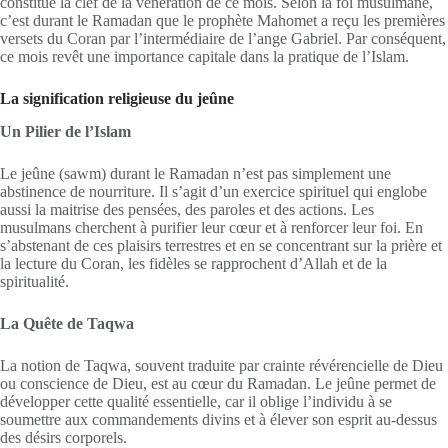
constitue la clef de la vénération de ce mois. Selon la foi musulmane,
c’est durant le Ramadan que le prophète Mahomet a reçu les premières
versets du Coran par l’intermédiaire de l’ange Gabriel. Par conséquent,
ce mois revêt une importance capitale dans la pratique de l’Islam.
La signification religieuse du jeûne
Un Pilier de l’Islam
Le jeûne (sawm) durant le Ramadan n’est pas simplement une
abstinence de nourriture. Il s’agit d’un exercice spirituel qui englobe
aussi la maitrise des pensées, des paroles et des actions. Les
musulmans cherchent à purifier leur cœur et à renforcer leur foi. En
s’abstenant de ces plaisirs terrestres et en se concentrant sur la prière et
la lecture du Coran, les fidèles se rapprochent d’Allah et de la
spiritualité.
La Quête de Taqwa
La notion de Taqwa, souvent traduite par crainte révérencielle de Dieu
ou conscience de Dieu, est au cœur du Ramadan. Le jeûne permet de
développer cette qualité essentielle, car il oblige l’individu à se
soumettre aux commandements divins et à élever son esprit au-dessus
des désirs corporels.