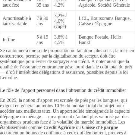
taux fixe
35 ans
4,2%
Agricole, Société Générale
3,2% à
Amortissable à
7 à 30
LCL, Boursorama Banque,
4,0%
taux variable
ans
Caisse d’Épargne
(capé)
5 à 15
3,8% à
Banque Postale, Hello
In fine
ans
4,5%
Bank!
Se cantonner à une seule proposition ne fait donc plus sens ; la mise en
concurrence, permise par la digitalisation du secteur, doit être
systématique pour éviter de surpayer son crédit. À noter aussi que la
qualité de l’assurance emprunteur pèse lourd dans le coût total du prêt
— d’où l’intérêt des délégations d’assurance, possibles depuis la loi
Lemoine.
Le rôle de l’apport personnel dans l’obtention du crédit immobilier
En 2025, la notion d’apport est scrutée de près par les banques, qui
exigent en général au moins 10 % du montant total du projet pour
accéder aux meilleurs taux. Un apport solide témoigne de la capacité
d’épargne du ménage — un argument d’autant plus valorisé par des
organismes prudents face à la volatilité du marché immobilier. Les
établissements comme
Crédit Agricole
ou
Caisse d’Épargne
accordent un bonus de confiance à ceux qui démontrent, preuves à