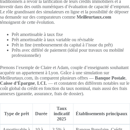
traditionnels à revoir la tarification de leurs crédits immobiliers et à
investir dans des outils numériques d’évaluation de capacité d’emprunt.
Le rôle grandissant des simulateurs en ligne et la possibilité de déposer
sa demande sur des comparateurs comme
Meilleurtaux.com
témoignent de cette évolution.
Prêt amortissable à taux fixe
Prêt amortissable à taux variable ou révisable
Prêt in fine (remboursement du capital à l’issue du prêt)
Prêts avec différé de paiement (idéal pour travaux ou mobilité
professionnelle)
Prenons l’exemple de Claire et Adam, couple d’enseignants souhaitant
acquérir un appartement à Lyon. Grâce à une simulation sur
Meilleurtaux.com, ils comparent plusieurs offres —
Banque Postale
,
Caisse d’Épargne
,
LCL
— et constatent des différents notables sur le
coût global du crédit en fonction du taux nominal, mais aussi des frais
annexes (garantie, assurance, frais de dossier).
Taux
Type de prêt
Durée
indicatif
Établissements principaux
2025
Amortissable à
10 à
3,5% à
Banque Populaire, Crédit