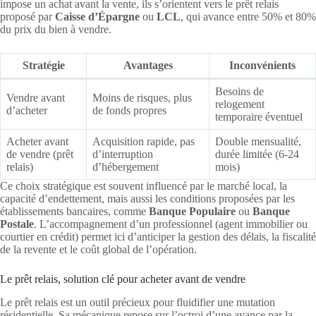
impose un achat avant la vente, ils s’orientent vers le prêt relais
proposé par
Caisse d’Épargne
ou
LCL
, qui avance entre 50% et 80%
du prix du bien à vendre.
Stratégie
Avantages
Inconvénients
Besoins de
Vendre avant
Moins de risques, plus
relogement
d’acheter
de fonds propres
temporaire éventuel
Acheter avant
Acquisition rapide, pas
Double mensualité,
de vendre (prêt
d’interruption
durée limitée (6-24
relais)
d’hébergement
mois)
Ce choix stratégique est souvent influencé par le marché local, la
capacité d’endettement, mais aussi les conditions proposées par les
établissements bancaires, comme
Banque Populaire
ou
Banque
Postale
. L’accompagnement d’un professionnel (agent immobilier ou
courtier en crédit) permet ici d’anticiper la gestion des délais, la fiscalité
de la revente et le coût global de l’opération.
Le prêt relais, solution clé pour acheter avant de vendre
Le prêt relais est un outil précieux pour fluidifier une mutation
résidentielle. Sa mécanique repose sur l’octroi d’une avance par la