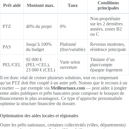
Conditions
Prêt aidé
Montant max.
Taux
principales
Non-propriétaire
sur les 2 dernières
PTZ
40% du projet
0%
années, zones B2
ou C
Jusqu’à 100%
Plafonné
Revenus modestes,
PAS
du budget
(fixe/variable)
résidence principale
92 000 €
Titulaire d’un
Varie selon
PEL/CEL
(PEL+CEL),
plan/compte
ouverture
23 000 € (CEL)
épargne logement
Il est donc vital de croiser plusieurs solutions, tout en comprenant
qu’un PTZ doit être couplé à un autre prêt. Notons que le recours à un
courtier — par exemple via
Meilleurtaux.com
— peut aider à jongler
entre aides publiques et prêts bancaires pour composer le bouquet de
financements le plus avantageux. Ce type d’approche personnalisée
optimise la structure financière du dossier.
Optimisation des aides locales et régionales
Outre les prêts nationaux, certaines collectivités (villes, départements)