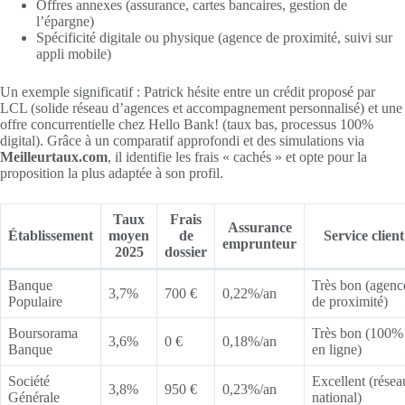
Offres annexes (assurance, cartes bancaires, gestion de
l’épargne)
Spécificité digitale ou physique (agence de proximité, suivi sur
appli mobile)
Un exemple significatif : Patrick hésite entre un crédit proposé par
LCL (solide réseau d’agences et accompagnement personnalisé) et une
offre concurrentielle chez Hello Bank! (taux bas, processus 100%
digital). Grâce à un comparatif approfondi et des simulations via
Meilleurtaux.com
, il identifie les frais « cachés » et opte pour la
proposition la plus adaptée à son profil.
Taux
Frais
Assurance
Établissement
moyen
de
Service client
emprunteur
2025
dossier
Banque
Très bon (agenc
3,7%
700 €
0,22%/an
Populaire
de proximité)
Boursorama
Très bon (100%
3,6%
0 €
0,18%/an
Banque
en ligne)
Société
Excellent (résea
3,8%
950 €
0,23%/an
Générale
national)