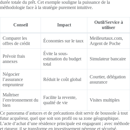
durée totale du prêt. Cet exemple souligne la puissance de la
méthodologie face à la stratégie purement intuitive.
Outil/Service à
Conseil
Impact
utiliser
Comparer les
Meilleurtaux.com,
Économies sur le taux
offres de crédit
Argent de Poche
Évite la sous-
Prévoir frais
estimation du budget
Simulateur bancaire
annexes
total
Négocier
Courtier, délégation
l’assurance
Réduit le coût global
assurance
emprunteur
Maîtriser
Facilite la revente,
l’environnement du
Visites multiples
qualité de vie
bien
Ce panorama d’astuces et de précautions doit servir de boussole à tout
futur acquéreur, quel que soit son profil ou sa zone géographique.
L’acte d’achat d’une résidence principale est engageant ; avec méthode
et rigueur, il se transforme en investissement pérenne et sécurisé.