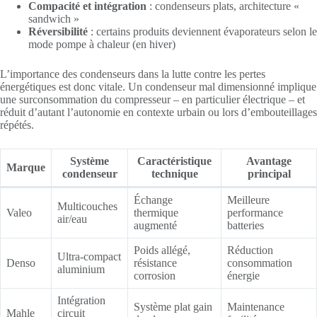
Compacité et intégration
: condenseurs plats, architecture «
sandwich »
Réversibilité
: certains produits deviennent évaporateurs selon le
mode pompe à chaleur (en hiver)
L’importance des condenseurs dans la lutte contre les pertes
énergétiques est donc vitale. Un condenseur mal dimensionné implique
une surconsommation du compresseur – en particulier électrique – et
réduit d’autant l’autonomie en contexte urbain ou lors d’embouteillages
répétés.
Système
Caractéristique
Avantage
Marque
condenseur
technique
principal
Échange
Meilleure
Multicouches
Valeo
thermique
performance
air/eau
augmenté
batteries
Poids allégé,
Réduction
Ultra-compact
Denso
résistance
consommation
aluminium
corrosion
énergie
Intégration
Système plat gain
Maintenance
Mahle
circuit