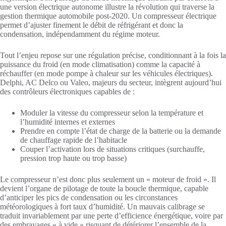
une version électrique autonome illustre la révolution qui traverse la
gestion thermique automobile post-2020. Un compresseur électrique
permet d’ajuster finement le débit de réfrigérant et donc la
condensation, indépendamment du régime moteur.
Tout l’enjeu repose sur une régulation précise, conditionnant à la fois la
puissance du froid (en mode climatisation) comme la capacité à
réchauffer (en mode pompe à chaleur sur les véhicules électriques).
Delphi, AC Delco ou Valeo, majeurs du secteur, intègrent aujourd’hui
des contrôleurs électroniques capables de :
Moduler la vitesse du compresseur selon la température et
l’humidité internes et externes
Prendre en compte l’état de charge de la batterie ou la demande
de chauffage rapide de l’habitacle
Couper l’activation lors de situations critiques (surchauffe,
pression trop haute ou trop basse)
Le compresseur n’est donc plus seulement un « moteur de froid ». Il
devient l’organe de pilotage de toute la boucle thermique, capable
d’anticiper les pics de condensation ou les circonstances
météorologiques à fort taux d’humidité. Un mauvais calibrage se
traduit invariablement par une perte d’efficience énergétique, voire par
des embrayages « à vide » risquant de détériorer l’ensemble de la