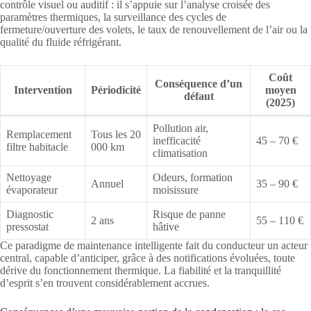
contrôle visuel ou auditif : il s’appuie sur l’analyse croisée des
paramètres thermiques, la surveillance des cycles de
fermeture/ouverture des volets, le taux de renouvellement de l’air ou la
qualité du fluide réfrigérant.
Coût
Conséquence d’un
Intervention
Périodicité
moyen
défaut
(2025)
Pollution air,
Remplacement
Tous les 20
inefficacité
45 – 70 €
filtre habitacle
000 km
climatisation
Nettoyage
Odeurs, formation
Annuel
35 – 90 €
évaporateur
moisissure
Diagnostic
Risque de panne
2 ans
55 – 110 €
pressostat
hâtive
Ce paradigme de maintenance intelligente fait du conducteur un acteur
central, capable d’anticiper, grâce à des notifications évoluées, toute
dérive du fonctionnement thermique. La fiabilité et la tranquillité
d’esprit s’en trouvent considérablement accrues.