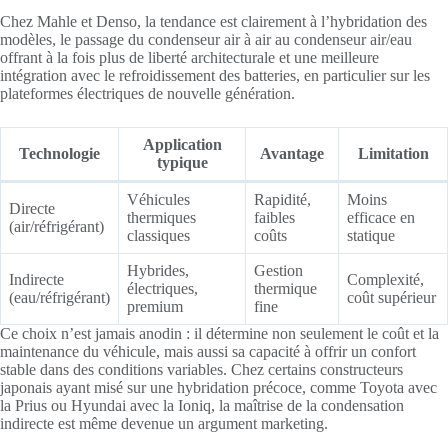
Chez Mahle et Denso, la tendance est clairement à l’hybridation des
modèles, le passage du condenseur air à air au condenseur air/eau
offrant à la fois plus de liberté architecturale et une meilleure
intégration avec le refroidissement des batteries, en particulier sur les
plateformes électriques de nouvelle génération.
Application
Technologie
Avantage
Limitation
typique
Véhicules
Rapidité,
Moins
Directe
thermiques
faibles
efficace en
(air/réfrigérant)
classiques
coûts
statique
Hybrides,
Gestion
Indirecte
Complexité,
électriques,
thermique
(eau/réfrigérant)
coût supérieur
premium
fine
Ce choix n’est jamais anodin : il détermine non seulement le coût et la
maintenance du véhicule, mais aussi sa capacité à offrir un confort
stable dans des conditions variables. Chez certains constructeurs
japonais ayant misé sur une hybridation précoce, comme Toyota avec
la Prius ou Hyundai avec la Ioniq, la maîtrise de la condensation
indirecte est même devenue un argument marketing.